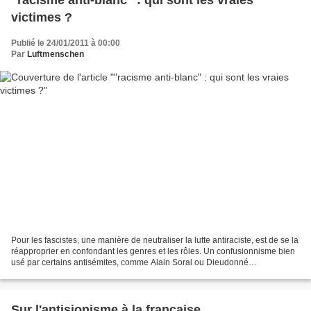
"racisme anti-blanc" : qui sont les vraies
victimes ?
Publié le 24/01/2011 à 00:00
Par
Luftmenschen
Pour les fascistes, une manière de neutraliser la lutte antiraciste, est de se la
réapproprier en confondant les genres et les rôles. Un confusionnisme bien
usé par certains antisémites, comme Alain Soral ou Dieudonné
quiprétendent ainsi au titre d’anti-nazi....
Sur l'antisionisme à la française