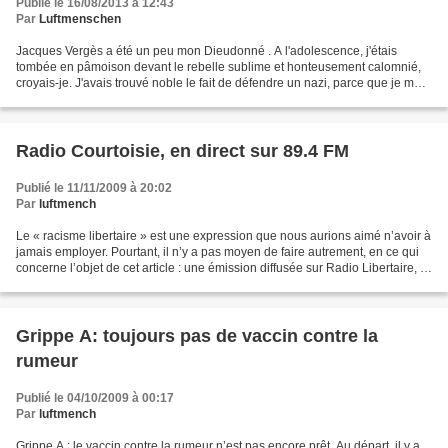
Publié le 16/08/2013 à 12:43
Par
Luftmenschen
Jacques Vergès a été un peu mon Dieudonné . A l'adolescence, j'étais
tombée en pâmoison devant le rebelle sublime et honteusement calomnié,
croyais-je. J'avais trouvé noble le fait de défendre un nazi, parce que je me
disais qu'on était soit-même sur...
Radio Courtoisie, en direct sur 89.4 FM
Publié le 11/11/2009 à 20:02
Par
luftmench
Le « racisme libertaire » est une expression que nous aurions aimé n’avoir à
jamais employer. Pourtant, il n’y a pas moyen de faire autrement, en ce qui
concerne l’objet de cet article : une émission diffusée sur Radio Libertaire, le
27 avril 2009. Ce...
Grippe A: toujours pas de vaccin contre la
rumeur
Publié le 04/10/2009 à 00:17
Par
luftmench
Grippe A : le vaccin contre la rumeur n’est pas encore prêt. Au départ, il y a