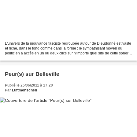
L'univers de la mouvance fasciste regroupée autour de Dieudonné est vaste
et riche, dans le fond comme dans la forme : le sympathisant moyen du
politicien a accès en un ou deux clics sur n'importe quel site de cette sphère,
sur n'importe quel mur Facebook...
Peur(s) sur Belleville
Publié le 25/06/2011 à 17:20
Par
Luftmenschen