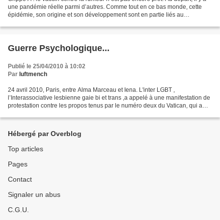
une pandémie réelle parmi d’autres. Comme tout en ce bas monde, cette
épidémie, son origine et son développement sont en partie liés au
capitalisme. Les conditions de production...
Guerre Psychologique...
Publié le 25/04/2010 à 10:02
Par
luftmench
24 avril 2010, Paris, entre Alma Marceau et Iena. L'inter LGBT ,
l’Interassociative lesbienne gaie bi et trans ,a appelé à une manifestation de
protestation contre les propos tenus par le numéro deux du Vatican, qui a
déclaré 12 jours plus tôt: « Nombre...
Hébergé par Overblog
Top articles
Pages
Contact
Signaler un abus
C.G.U.