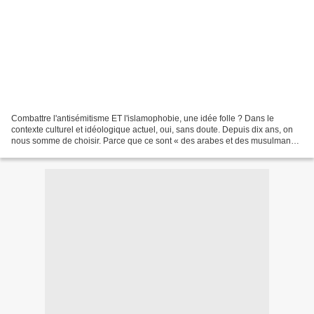
Combattre l'antisémitisme ET l'islamophobie, une idée folle ? Dans le
contexte culturel et idéologique actuel, oui, sans doute. Depuis dix ans, on
nous somme de choisir. Parce que ce sont « des arabes et des musulmans
qui tuent les Juifs » , nous dit-on....