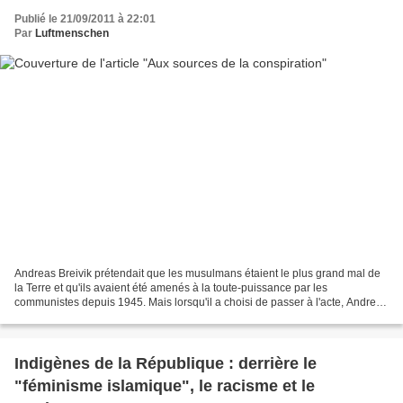
Publié le 21/09/2011 à 22:01
Par
Luftmenschen
Andreas Breivik prétendait que les musulmans étaient le plus grand mal de
la Terre et qu'ils avaient été amenés à la toute-puissance par les
communistes depuis 1945. Mais lorsqu'il a choisi de passer à l'acte, Andreas
Breivik n'est pas allé flinguer le...
Indigènes de la République : derrière le
"féminisme islamique", le racisme et le