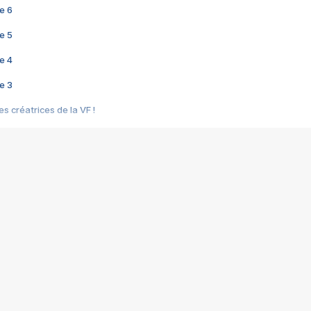
e 6
e 5
e 4
e 3
s créatrices de la VF !
e 2
e 1
e Mektoub My Love arrive enfin ! Rencontre avec Shaïn Boumedine et Sal
i : après Toni en famille
elle réalise le bouleversant Dites lui que je l'aime
ais ! Rencontre autour de Vie privée de Rebecca Zlotowski
 de Marguerite, Grave... Rencontre avec Ella Rumpf
 Les Rêveurs, un film intime sur la santé mentale