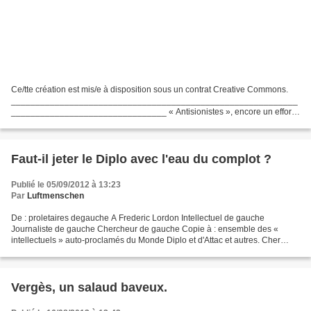
Ce/tte création est mis/e à disposition sous un contrat Creative Commons.
___________________________________________________________
________________________________ « Antisionistes », encore un effort
? A l’extrême gauche, dans les mouvements auto-proclamés...
Faut-il jeter le Diplo avec l'eau du complot ?
Publié le 05/09/2012 à 13:23
Par
Luftmenschen
De : proletaires degauche A Frederic Lordon Intellectuel de gauche
Journaliste de gauche Chercheur de gauche Copie à : ensemble des «
intellectuels » auto-proclamés du Monde Diplo et d'Attac et autres. Cher
Monsieur Lordon, C'est avec un étonnement certain,...
Vergès, un salaud baveux.