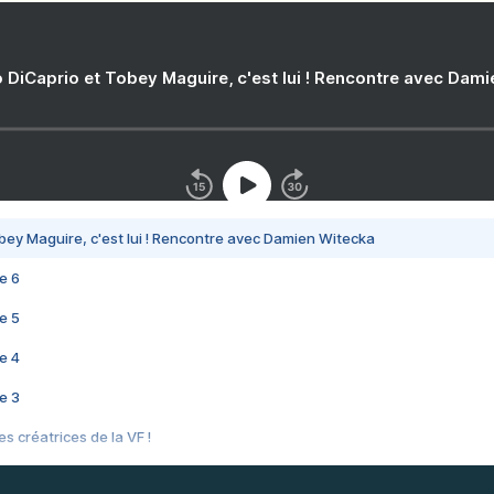
 DiCaprio et Tobey Maguire, c'est lui ! Rencontre avec Dam
bey Maguire, c'est lui ! Rencontre avec Damien Witecka
e 6
e 5
e 4
e 3
s créatrices de la VF !
e 2